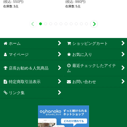
(
税込
:
550
円
)
(
税込
:
990
円
)
在庫数 3点
在庫数 5点
ホーム
ショッピングカート
マイページ
お気に入り
最近チェックしたアイテ
店長お勧め＆人気商品
ム
特定商取引法表示
お問い合わせ
リンク集