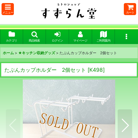
メニュー
カート
カテゴリ
商品検索
ログイン
マイページ
ご利用案内
ホーム
>
★キッチン収納グッズ
>
たぶんカップホルダー 2個セット
たぶんカップホルダー 2個セット
[
K498
]