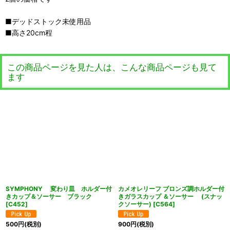
■デッドストック未使用品
■高さ20cm程
この商品ページを見た人は、こんな商品ページも見て
ます
SYMPHONY 変わり皿 ホルダー付
カメオレリーフ ブロンズ調ホルダー付
きカップ＆ソーサー ブラック
きガラスカップ ＆ソーサー (スナッ
[
C452
]
クソーサー)
[
C564
]
500
円
(税別)
900
円
(税別)