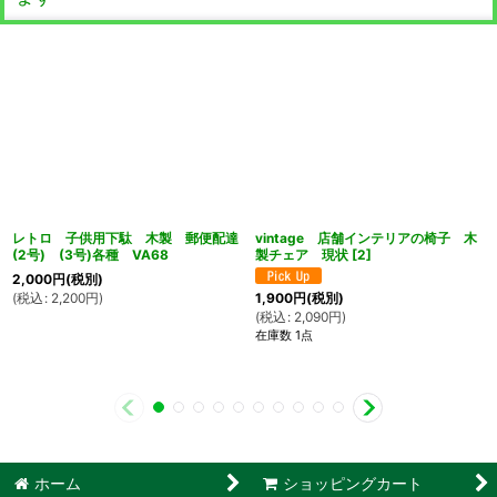
レトロ 子供用下駄 木製 郵便配達
vintage 店舗インテリアの椅子 木
(2号) (3号)各種 VA68
製チェア 現状
[
2
]
2,000
円
(税別)
(
税込
:
2,200
円
)
1,900
円
(税別)
(
税込
:
2,090
円
)
在庫数 1点
ホーム
ショッピングカート