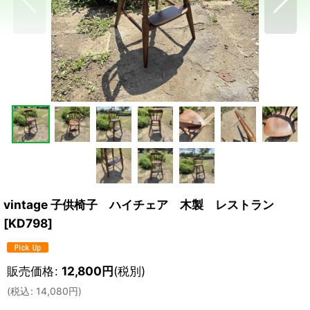
vintage 子供椅子 ハイチェア 木製 レストラン
[
KD798
]
販売価格
:
12,800
円
(税別)
(
税込
:
14,080
円
)