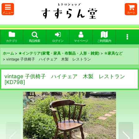
メニュー
カート
カテゴリ
商品検索
ログイン
マイページ
ご利用案内
ホーム
>
★インテリア(家電・家具・布製品・人形・雑貨)
>
☆家具など
>
vintage 子供椅子 ハイチェア 木製 レストラン
vintage 子供椅子 ハイチェア 木製 レストラン
[
KD798
]