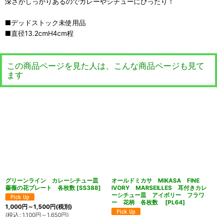
深さがしっかりあるのでカレーやシチューにぴったり！
■デッドストック未使用品
■直径13.2cmH4cm程
この商品ページを見た人は、こんな商品ページも見て
ます
グリーンライン カレーシチュー皿
オールドミカサ MIKASA FINE
薔薇の花プレート 各枚数
[
SS388
]
IVORY MARSEILLES 耳付きカレ
ーシチュー皿 アイボリー フラワ
ー 花柄 各枚数
[
PL64
]
1,000
円
～1,500
円
(税別)
(
税込
:
1,100
円
～1,650
円
)