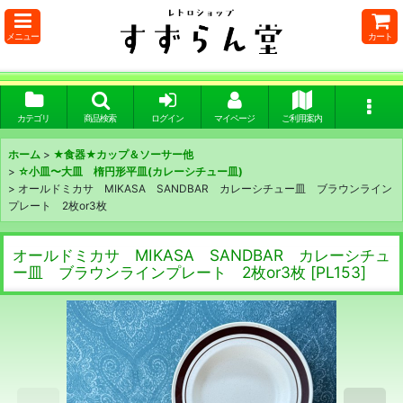
メニュー
カート
カテゴリ
商品検索
ログイン
マイページ
ご利用案内
ホーム
>
★食器★カップ＆ソーサー他
>
☆小皿〜大皿 楕円形平皿(カレーシチュー皿)
>
オールドミカサ MIKASA SANDBAR カレーシチュー皿 ブラウンライン
プレート 2枚or3枚
オールドミカサ MIKASA SANDBAR カレーシチュ
ー皿 ブラウンラインプレート 2枚or3枚
[
PL153
]