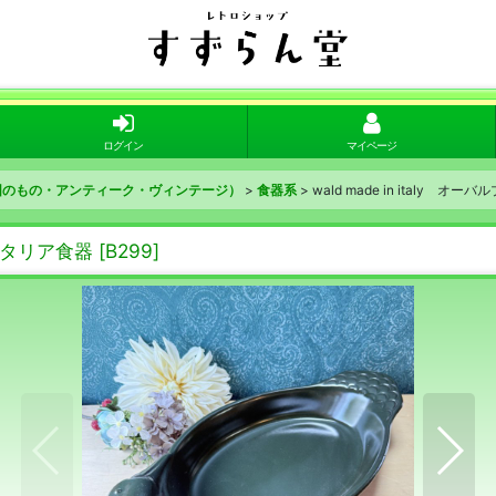
ログイン
マイページ
外国のもの・アンティーク・ヴィンテージ）
>
食器系
>
wald made in italy 
 イタリア食器
[
B299
]