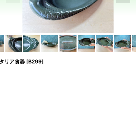
 イタリア食器
[
B299
]