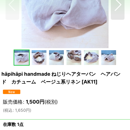
häpihäpi handmade ねじりヘアターバン ヘアバン
ド カチューム ベージュ系リネン
[
AK11
]
販売価格
:
1,500
円
(税別)
(
税込
:
1,650
円
)
在庫数 1点