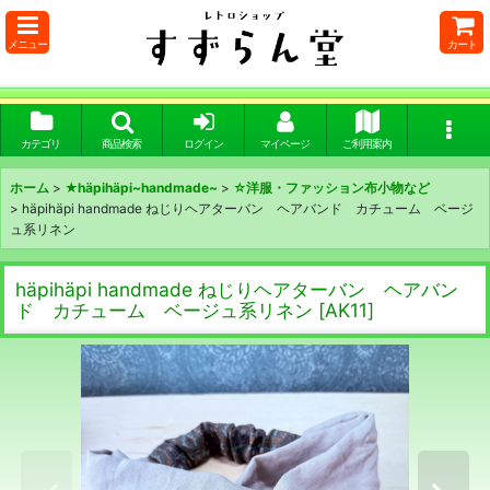
メニュー
カート
カテゴリ
商品検索
ログイン
マイページ
ご利用案内
ホーム
>
★häpihäpi~handmade~
>
☆洋服・ファッション布小物など
>
häpihäpi handmade ねじりヘアターバン ヘアバンド カチューム ベージ
ュ系リネン
häpihäpi handmade ねじりヘアターバン ヘアバン
ド カチューム ベージュ系リネン
[
AK11
]