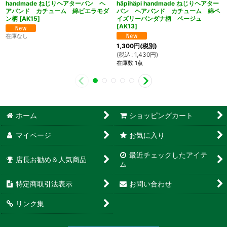
handmade ねじりヘアターバン ヘ
häpihäpi handmade ねじりヘアター
アバンド カチューム 綿ビエラモダ
バン ヘアバンド カチューム 綿ペ
ン柄
[
AK15
]
イズリーバンダナ柄 ベージュ
[
AK13
]
在庫なし
1,300
円
(税別)
(
税込
:
1,430
円
)
在庫数 1点
ホーム
ショッピングカート
マイページ
お気に入り
最近チェックしたアイテ
店長お勧め＆人気商品
ム
特定商取引法表示
お問い合わせ
リンク集