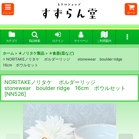
メニュー
カート
カテゴリ
商品検索
ログイン
マイページ
ご利用案内
ホーム
>
★ノリタケ製品
>
☆食器(皿など)
>
NORITAKEノリタケ ボルダーリッジ stonewear boulder ridge
16cm ボウルセット
NORITAKEノリタケ ボルダーリッジ
stonewear boulder ridge 16cm ボウルセット
[
NN526
]