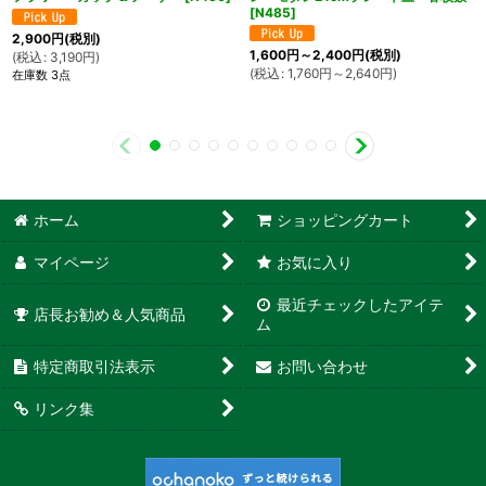
[
N485
]
2,900
円
(税別)
1,600
円
～2,400
円
(税別)
(
税込
:
3,190
円
)
(
税込
:
1,760
円
～2,640
円
)
在庫数 3点
ホーム
ショッピングカート
マイページ
お気に入り
最近チェックしたアイテ
店長お勧め＆人気商品
ム
特定商取引法表示
お問い合わせ
リンク集