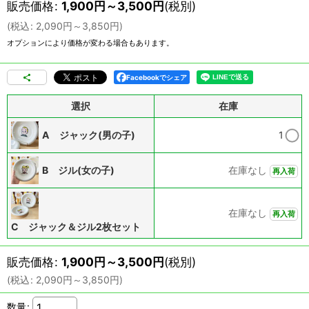
販売価格
:
1,900
円
～3,500
円
(税別)
(
税込
:
2,090
円
～3,850
円
)
オプションにより価格が変わる場合もあります。
Facebookでシェア
選択
在庫
A ジャック(男の子)
1
B ジル(女の子)
在庫なし
再入荷
在庫なし
再入荷
C ジャック＆ジル2枚セット
販売価格
:
1,900
円
～3,500
円
(税別)
(
税込
:
2,090
円
～3,850
円
)
数量
: