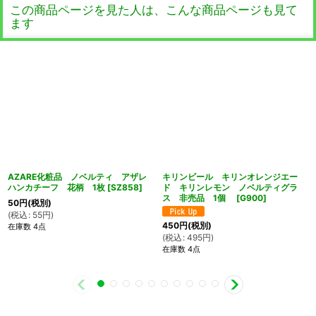
この商品ページを見た人は、こんな商品ページも見て
ます
AZARE化粧品 ノベルティ アザレ
キリンビール キリンオレンジエー
ハンカチーフ 花柄 1枚
[
SZ858
]
ド キリンレモン ノベルティグラ
ス 非売品 1個
[
G900
]
50
円
(税別)
(
税込
:
55
円
)
450
円
(税別)
在庫数 4点
(
税込
:
495
円
)
在庫数 4点