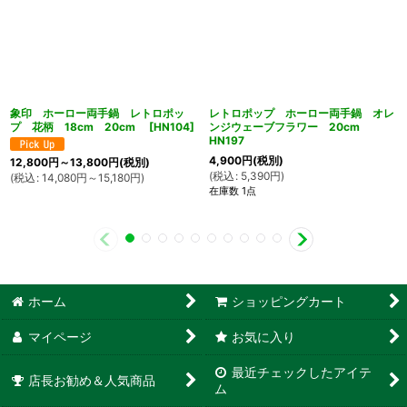
象印 ホーロー両手鍋 レトロポッ
レトロポップ ホーロー両手鍋 オレ
プ 花柄 18cm 20cm
[
HN104
]
ンジウェーブフラワー 20cm
HN197
4,900
円
(税別)
12,800
円
～13,800
円
(税別)
(
税込
:
5,390
円
)
(
税込
:
14,080
円
～15,180
円
)
在庫数 1点
ホーム
ショッピングカート
マイページ
お気に入り
最近チェックしたアイテ
店長お勧め＆人気商品
ム