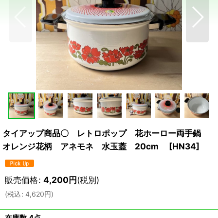
タイアップ商品〇 レトロポップ 花ホーロー両手鍋
オレンジ花柄 アネモネ 水玉蓋 20cm
[
HN34
]
販売価格
:
4,200
円
(税別)
(
税込
:
4,620
円
)
在庫数 4点