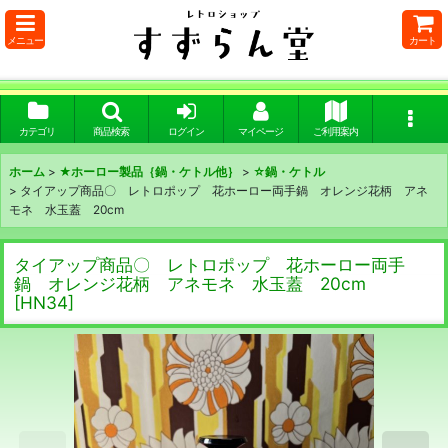
メニュー
カート
カテゴリ
商品検索
ログイン
マイページ
ご利用案内
ホーム
>
★ホーロー製品｛鍋・ケトル他｝
>
☆鍋・ケトル
>
タイアップ商品〇 レトロポップ 花ホーロー両手鍋 オレンジ花柄 アネ
モネ 水玉蓋 20cm
タイアップ商品〇 レトロポップ 花ホーロー両手
鍋 オレンジ花柄 アネモネ 水玉蓋 20cm
[
HN34
]