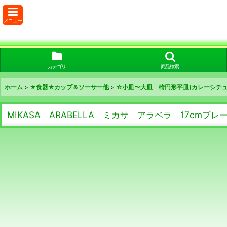
メニュー
カテゴリ
商品検索
ホーム
>
★食器★カップ＆ソーサー他
>
☆小皿〜大皿 楕円形平皿(カレーシチュ
MIKASA ARABELLA ミカサ アラベラ 17cmプ