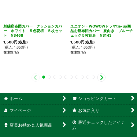
刺繍座布団カバー クッションカバ
ユニオン・WOWOWドラマtie-up商
ー ホワイト ５色花柄 ５枚セッ
品お座布団カバー 夏向き ブルーチ
ト NS468
ェック５枚組み NS143
1,500
円
(税別)
1,500
円
(税別)
(
税込
:
1,650
円
)
(
税込
:
1,650
円
)
在庫数 1点
在庫数 1点
ホーム
ショッピングカート
マイページ
お気に入り
最近チェックしたアイテ
店長お勧め＆人気商品
ム