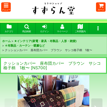
メニュー
カート
カテゴリ
商品検索
ログイン
マイページ
ご利用案内
ホーム
>
★インテリア(家電・家具・布製品・人形・雑貨)
>
☆布製品・カーテン・暖簾など
>
クッションカバー 座布団カバー ブラウン サシコ格子柄 1枚〜
クッションカバー 座布団カバー ブラウン サシコ
格子柄 1枚〜
[
NS700
]