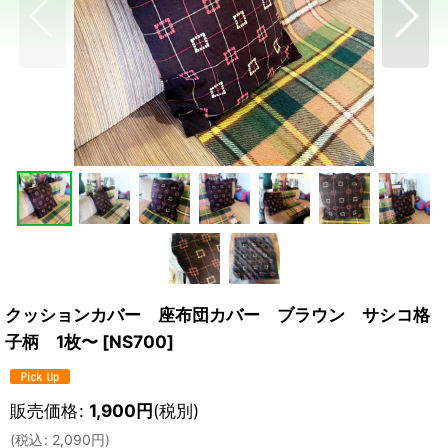
クッションカバー 座布団カバー ブラウン サシコ格
子柄 1枚〜
[
NS700
]
販売価格
:
1,900
円
(税別)
(
税込
:
2,090
円
)