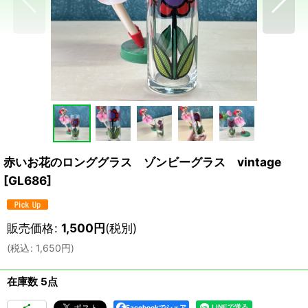
赤いお花のロンググラス ゾンビーグラス vintage
[
GL686
]
販売価格
:
1,500
円
(税別)
(
税込
:
1,650
円
)
在庫数 5点
Facebookでシェア