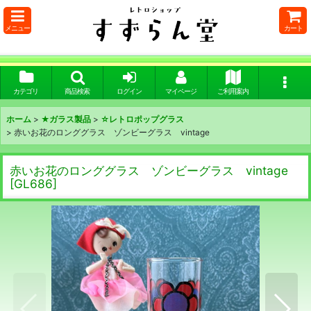
メニュー
カート
カテゴリ
商品検索
ログイン
マイページ
ご利用案内
ホーム
>
★ガラス製品
>
☆レトロポップグラス
>
赤いお花のロンググラス ゾンビーグラス vintage
赤いお花のロンググラス ゾンビーグラス vintage
[
GL686
]