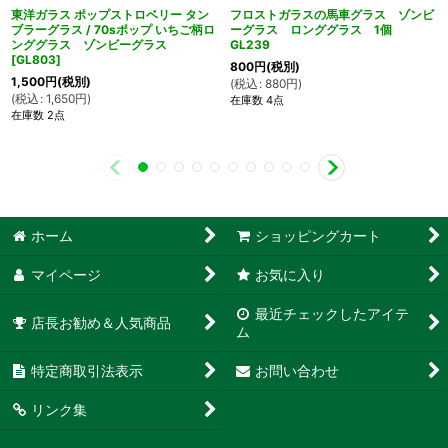
東洋ガラス ポップストロベリー タン
フロストガラスの馬車グラス ゾンビ
ブラーグラス / 70sポップ いちご柄ロ
ーグラス ロンググラス 1個
ンググラス ゾンビーグラス
GL239
[
GL803
]
800
円
(税別)
1,500
円
(税別)
(
税込
:
880
円
)
(
税込
:
1,650
円
)
在庫数 4点
在庫数 2点
ホーム
ショッピングカート
マイページ
お気に入り
最近チェックしたアイテ
店長お勧め＆人気商品
ム
特定商取引法表示
お問い合わせ
リンク集