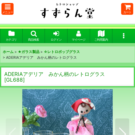
メニュー
カート
カテゴリ
商品検索
ログイン
マイページ
ご利用案内
ホーム
>
★ガラス製品
>
☆レトロポップグラス
>
ADERIAアデリア みかん柄のレトログラス
ADERIAアデリア みかん柄のレトログラス
[
GL688
]