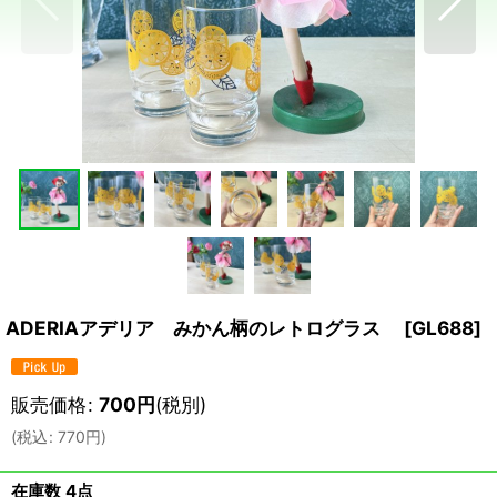
ADERIAアデリア みかん柄のレトログラス
[
GL688
]
販売価格
:
700
円
(税別)
(
税込
:
770
円
)
在庫数 4点