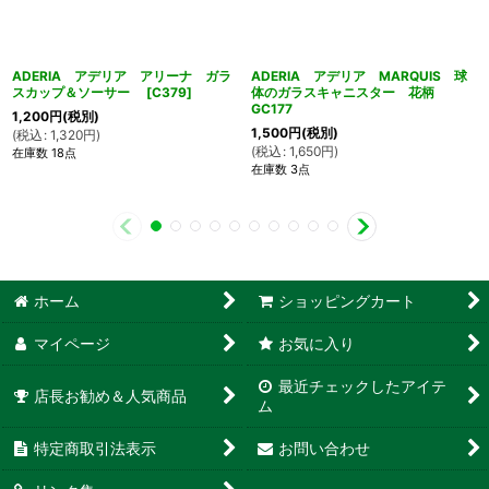
ADERIA アデリア アリーナ ガラ
ADERIA アデリア MARQUIS 球
スカップ＆ソーサー
[
C379
]
体のガラスキャニスター 花柄
GC177
1,200
円
(税別)
1,500
円
(税別)
(
税込
:
1,320
円
)
(
税込
:
1,650
円
)
在庫数 18点
在庫数 3点
ホーム
ショッピングカート
マイページ
お気に入り
最近チェックしたアイテ
店長お勧め＆人気商品
ム
特定商取引法表示
お問い合わせ