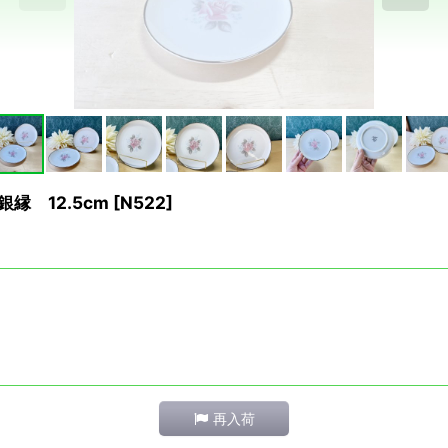
縁 12.5cm
[
N522
]
再入荷