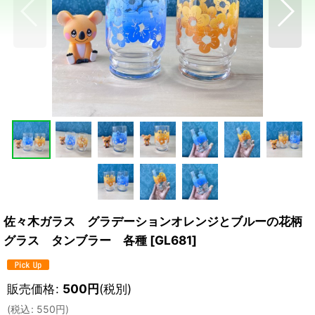
佐々木ガラス グラデーションオレンジとブルーの花柄
グラス タンブラー 各種
[
GL681
]
販売価格
:
500
円
(税別)
(
税込
:
550
円
)