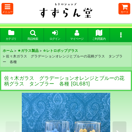
メニュー
カート
カテゴリ
商品検索
ログイン
マイページ
ご利用案内
ホーム
>
★ガラス製品
>
☆レトロポップグラス
>
佐々木ガラス グラデーションオレンジとブルーの花柄グラス タンブラ
ー 各種
佐々木ガラス グラデーションオレンジとブルーの花
柄グラス タンブラー 各種
[
GL681
]