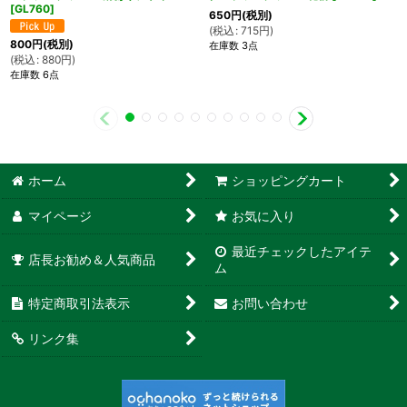
[
GL760
]
650
円
(税別)
(
税込
:
715
円
)
800
円
(税別)
在庫数 3点
(
税込
:
880
円
)
在庫数 6点
ホーム
ショッピングカート
マイページ
お気に入り
最近チェックしたアイテ
店長お勧め＆人気商品
ム
特定商取引法表示
お問い合わせ
リンク集