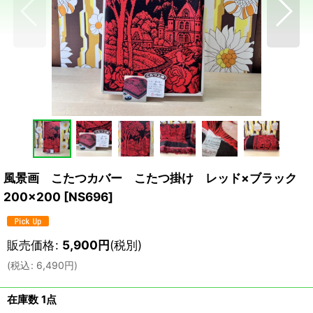
風景画 こたつカバー こたつ掛け レッド×ブラック
200×200
[
NS696
]
販売価格
:
5,900
円
(税別)
(
税込
:
6,490
円
)
在庫数 1点