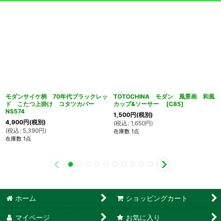
モダンサイケ柄 70年代ブラックレッ
TOTOCHINA モダン 風景画 和風
ド こたつ上掛け コタツカバー
カップ&ソーサー
[
C85
]
NS574
1,500
円
(税別)
4,900
円
(税別)
(
税込
:
1,650
円
)
(
税込
:
5,390
円
)
在庫数 1点
在庫数 1点
ホーム
ショッピングカート
マイページ
お気に入り