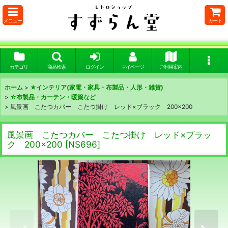
メニュー
カート
カテゴリ
商品検索
ログイン
マイページ
ご利用案内
ホーム
>
★インテリア(家電・家具・布製品・人形・雑貨)
>
☆布製品・カーテン・暖簾など
>
風景画 こたつカバー こたつ掛け レッド×ブラック 200×200
風景画 こたつカバー こたつ掛け レッド×ブラッ
ク 200×200
[
NS696
]