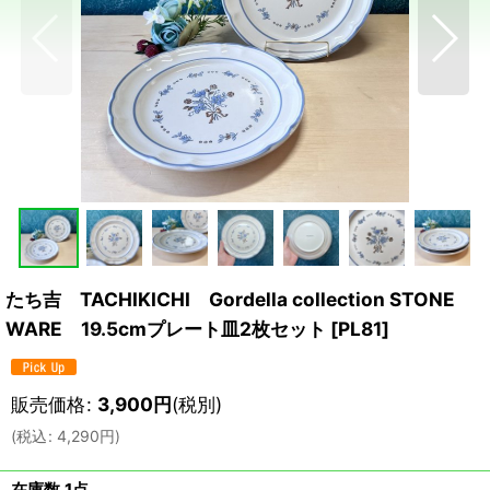
たち吉 TACHIKICHI Gordella collection STONE
WARE 19.5cmプレート皿2枚セット
[
PL81
]
販売価格
:
3,900
円
(税別)
(
税込
:
4,290
円
)
在庫数 1点