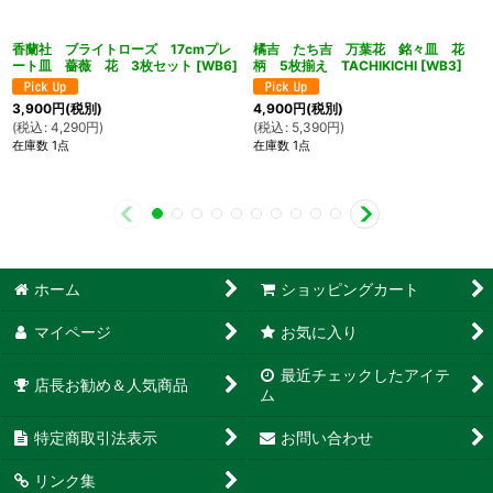
香蘭社 ブライトローズ 17cmプレ
橘吉 たち吉 万葉花 銘々皿 花
ート皿 薔薇 花 3枚セット
[
WB6
]
柄 5枚揃え TACHIKICHI
[
WB3
]
3,900
円
(税別)
4,900
円
(税別)
(
税込
:
4,290
円
)
(
税込
:
5,390
円
)
在庫数 1点
在庫数 1点
ホーム
ショッピングカート
マイページ
お気に入り
最近チェックしたアイテ
店長お勧め＆人気商品
ム
特定商取引法表示
お問い合わせ
リンク集