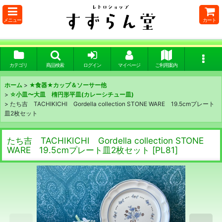
メニュー
カート
カテゴリ
商品検索
ログイン
マイページ
ご利用案内
ホーム
>
★食器★カップ＆ソーサー他
>
☆小皿〜大皿 楕円形平皿(カレーシチュー皿)
>
たち吉 TACHIKICHI Gordella collection STONE WARE 19.5cmプレート
皿2枚セット
たち吉 TACHIKICHI Gordella collection STONE
WARE 19.5cmプレート皿2枚セット
[
PL81
]