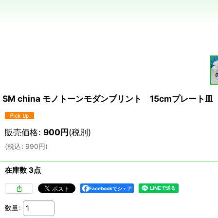
SM china モノトーンモダンプリント 15cmプレート皿 
販売価格
:
900
円
(税別)
(
税込
:
990
円
)
在庫数 3点
Facebookでシェア
数量
: