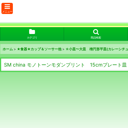
メニュー
カテゴリ
商品検索
ホーム
>
★食器★カップ＆ソーサー他
>
☆小皿〜大皿 楕円形平皿(カレーシチュ
SM china モノトーンモダンプリント 15cmプレート皿 