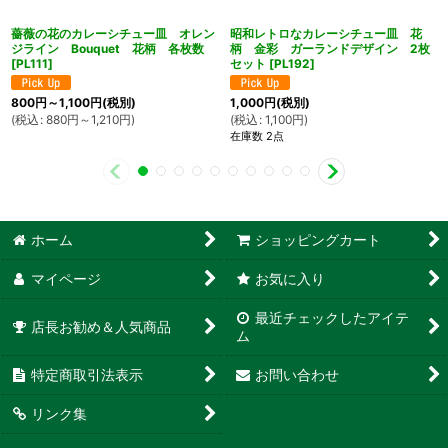
薔薇の花のカレーシチュー皿 オレン
昭和レトロなカレーシチュー皿 花
ジライン Bouquet 花柄 各枚数
柄 金彩 ガーランドデザイン 2枚
[
PL111
]
セット
[
PL192
]
800
円
～1,100
円
(税別)
1,000
円
(税別)
(
税込
:
880
円
～1,210
円
)
(
税込
:
1,100
円
)
在庫数 2点
ホーム
ショッピングカート
マイページ
お気に入り
最近チェックしたアイテ
店長お勧め＆人気商品
ム
特定商取引法表示
お問い合わせ
リンク集