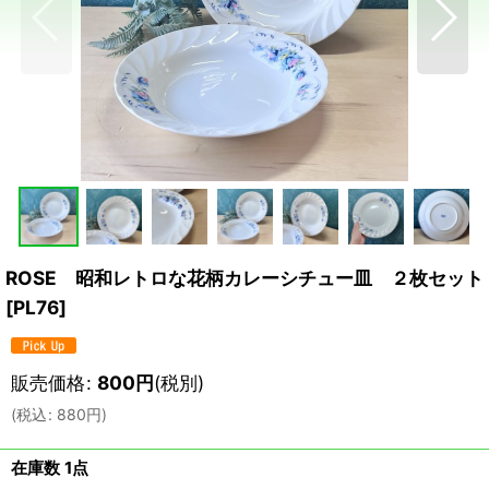
ROSE 昭和レトロな花柄カレーシチュー皿 ２枚セット
[
PL76
]
販売価格
:
800
円
(税別)
(
税込
:
880
円
)
在庫数 1点