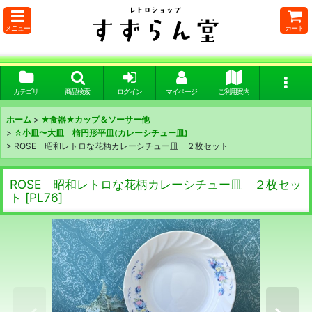
メニュー
カート
カテゴリ
商品検索
ログイン
マイページ
ご利用案内
ホーム
>
★食器★カップ＆ソーサー他
>
☆小皿〜大皿 楕円形平皿(カレーシチュー皿)
>
ROSE 昭和レトロな花柄カレーシチュー皿 ２枚セット
ROSE 昭和レトロな花柄カレーシチュー皿 ２枚セッ
ト
[
PL76
]