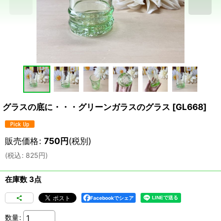
グラスの底に・・・グリーンガラスのグラス
[
GL668
]
販売価格
:
750
円
(税別)
(
税込
:
825
円
)
在庫数 3点
Facebookでシェア
数量
: