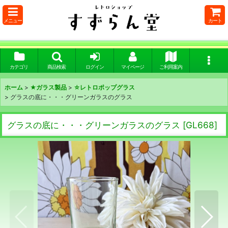
メニュー
カート
カテゴリ
商品検索
ログイン
マイページ
ご利用案内
ホーム
>
★ガラス製品
>
☆レトロポップグラス
>
グラスの底に・・・グリーンガラスのグラス
グラスの底に・・・グリーンガラスのグラス
[
GL668
]