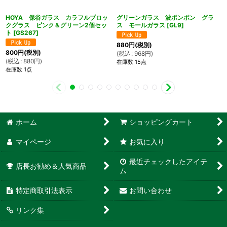
HOYA 保谷ガラス カラフルブロッ
グリーンガラス 波ポンポン グラ
クグラス ピンク＆グリーン2個セッ
ス モールガラス
[
GL9
]
ト
[
GS267
]
880
円
(税別)
800
円
(税別)
(
税込
:
968
円
)
(
税込
:
880
円
)
在庫数 15点
在庫数 1点
ホーム
ショッピングカート
マイページ
お気に入り
最近チェックしたアイテ
店長お勧め＆人気商品
ム
特定商取引法表示
お問い合わせ
リンク集