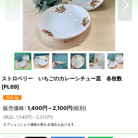
ストロベリー いちごのカレーシチュー皿 各枚数
[
PL69
]
販売価格
:
1,400
円
～2,100
円
(税別)
(
税込
:
1,540
円
～2,310
円
)
オプションにより価格が変わる場合もあります。