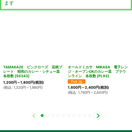
ます
TAMAKAZE ピンクローズ 花柄プ
オールドミカサ MIKASA 電子レン
レート 昭和のカレー・シチュー皿
ジ・オーブンOKのカレー皿 ブラウ
各枚数
[
SS343
]
ンライン 各枚数
[
PL93
]
1,200
円
～1,800
円
(税別)
(
税込
:
1,320
円
～1,980
円
)
1,600
円
～2,400
円
(税別)
(
税込
:
1,760
円
～2,640
円
)