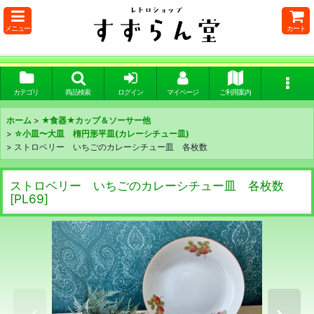
メニュー
カート
カテゴリ
商品検索
ログイン
マイページ
ご利用案内
ホーム
>
★食器★カップ＆ソーサー他
>
☆小皿〜大皿 楕円形平皿(カレーシチュー皿)
>
ストロベリー いちごのカレーシチュー皿 各枚数
ストロベリー いちごのカレーシチュー皿 各枚数
[
PL69
]