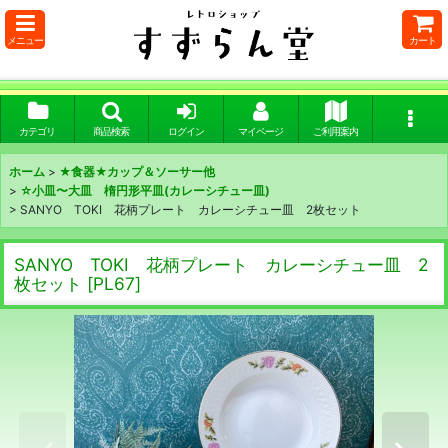
メニュー
カート
カテゴリ
商品検索
ログイン
マイページ
ご利用案内
ホーム
>
★食器★カップ＆ソーサー他
>
☆小皿〜大皿 楕円形平皿(カレーシチュー皿)
>
SANYO TOKI 花柄プレート カレーシチュー皿 2枚セット
SANYO TOKI 花柄プレート カレーシチュー皿 2
枚セット
[
PL67
]