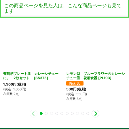
この商品ページを見た人は、こんな商品ページも見て
ます
葡萄柄プレート皿 カレーシチュー
レモン型 ブルーフラワーのカレーシ
に。 2枚セット
[
SS375
]
チュー皿 花柄食器
[
PL193
]
1,500
円
(税別)
(
税込
:
1,650
円
)
500
円
(税別)
在庫数 2点
(
税込
:
550
円
)
在庫数 3点