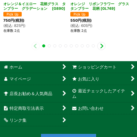
オレンジ＆イエロー 花柄グラス タ
オレンジ リボンフラワー グラス
ンブラー グラデーション
[
G890
]
タンブラー 花柄
[
GL749
]
750
円
(税別)
550
円
(税別)
(
税込
:
825
円
)
(
税込
:
605
円
)
在庫数 2点
在庫数 2点
ホーム
ショッピングカート
マイページ
お気に入り
最近チェックしたアイテ
店長お勧め＆人気商品
ム
特定商取引法表示
お問い合わせ
リンク集