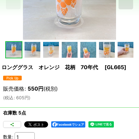
ロンググラス オレンジ 花柄 70年代
[
GL665
]
販売価格
:
550
円
(税別)
(
税込
:
605
円
)
在庫数 5点
Facebookでシェア
数量
: