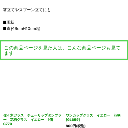
箸立てやスプーン立てにも
■現状
■直径6cmH10cm程
この商品ページを見た人は、こんな商品ページも見て
ます
佐々木ガラス チューリップタンブラ
ワンカップグラス イエロー 花柄
ー 花柄グラス イエロー 1個
[
GL659
]
G770
800
円
(税別)