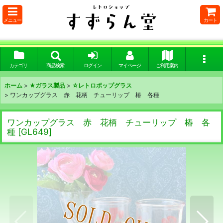
メニュー
カート
カテゴリ
商品検索
ログイン
マイページ
ご利用案内
ホーム
>
★ガラス製品
>
☆レトロポップグラス
>
ワンカップグラス 赤 花柄 チューリップ 椿 各種
ワンカップグラス 赤 花柄 チューリップ 椿 各
種
[
GL649
]