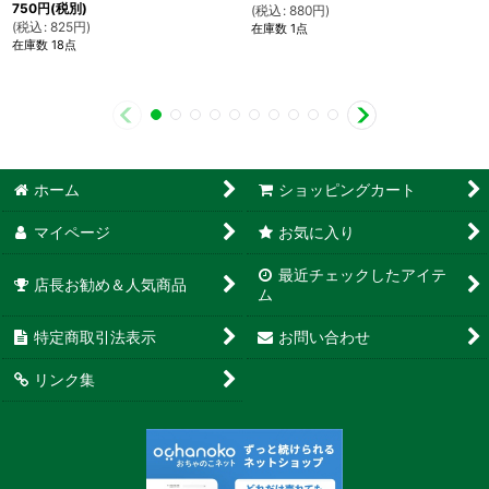
750
円
(税別)
(
税込
:
880
円
)
(
税込
:
825
円
)
在庫数 1点
在庫数 18点
ホーム
ショッピングカート
マイページ
お気に入り
最近チェックしたアイテ
店長お勧め＆人気商品
ム
特定商取引法表示
お問い合わせ
リンク集