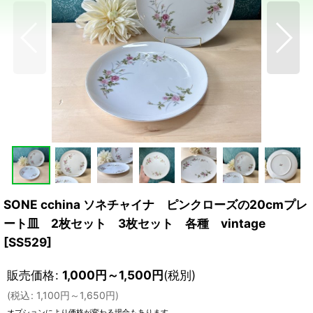
SONE cchina ソネチャイナ ピンクローズの20cmプレ
ート皿 2枚セット 3枚セット 各種 vintage
[
SS529
]
販売価格
:
1,000
円
～1,500
円
(税別)
(
税込
:
1,100
円
～1,650
円
)
オプションにより価格が変わる場合もあります。