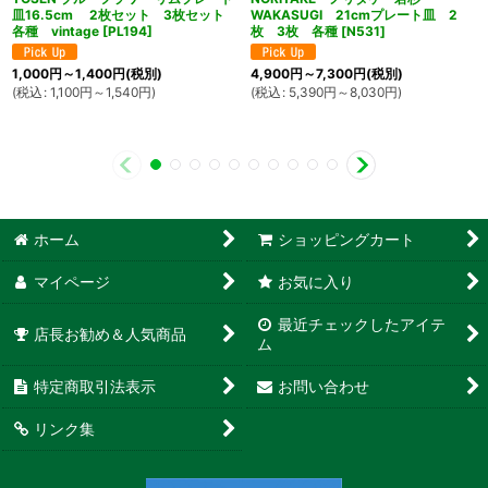
皿16.5cm 2枚セット 3枚セット
WAKASUGI 21cmプレート皿 2
各種 vintage
[
PL194
]
枚 3枚 各種
[
N531
]
1,000
円
～1,400
円
(税別)
4,900
円
～7,300
円
(税別)
(
税込
:
1,100
円
～1,540
円
)
(
税込
:
5,390
円
～8,030
円
)
ホーム
ショッピングカート
マイページ
お気に入り
最近チェックしたアイテ
店長お勧め＆人気商品
ム
特定商取引法表示
お問い合わせ
リンク集