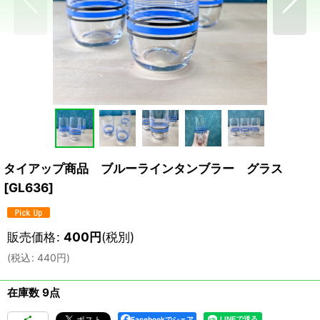
タイアップ商品 ブルーラインタンブラー グラス
[
GL636
]
販売価格
:
400
円
(税別)
(
税込
:
440
円
)
在庫数 9点
Facebookでシェア