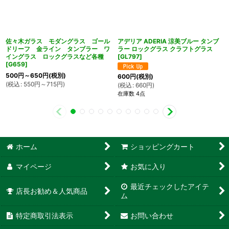
佐々木ガラス モダングラス ゴール
アデリア ADERIA 涼美ブルー タンブ
ドリーフ 金ライン タンブラー ワ
ラー ロックグラス クラフトグラス
イングラス ロックグラスなど各種
[
GL797
]
[
G659
]
500
円
～650
円
(税別)
600
円
(税別)
(
税込
:
550
円
～715
円
)
(
税込
:
660
円
)
在庫数 4点
ホーム
ショッピングカート
マイページ
お気に入り
最近チェックしたアイテ
店長お勧め＆人気商品
ム
特定商取引法表示
お問い合わせ