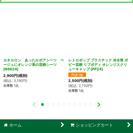
カネカロン あったかボアシーツ ベ
レトロポップ プラスチック 冷水筒 ポ
ージュにオレンジ系の花柄シーツ
ピー花柄 リブボディ オレンジスクリ
[
NS624
]
ューキャップ
[
PP24
]
2,900
円
(税別)
(
税込
:
3,190
円
)
2,500
円
(税別)
在庫数 1点
(
税込
:
2,750
円
)
在庫数 1点
ホーム
ショッピングカート