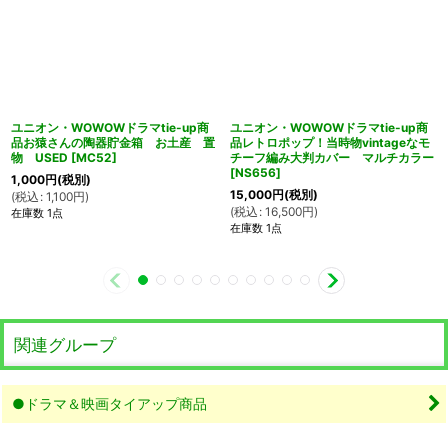
ユニオン・WOWOWドラマtie-up商
ユニオン・WOWOWドラマtie-up商
品お猿さんの陶器貯金箱 お土産 置
品レトロポップ！当時物vintageなモ
物 USED
[
MC52
]
チーフ編み大判カバー マルチカラー
[
NS656
]
1,000
円
(税別)
15,000
円
(税別)
(
税込
:
1,100
円
)
(
税込
:
16,500
円
)
在庫数 1点
在庫数 1点
関連グループ
●ドラマ＆映画タイアップ商品