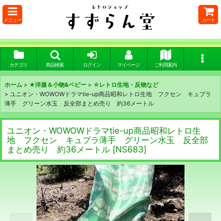
メニュー
カート
カテゴリ
商品検索
ログイン
マイページ
ご利用案内
ホーム
>
★洋服＆小物&ベビー
>
☆レトロ生地・反物など
>
ユニオン・WOWOWドラマtie-up商品昭和レトロ生地 フクセン キュプラ
薄手 グリーン水玉 反全部まとめ売り 約36メートル
ユニオン・WOWOWドラマtie-up商品昭和レトロ生
地 フクセン キュプラ薄手 グリーン水玉 反全部
まとめ売り 約36メートル
[
NS683
]