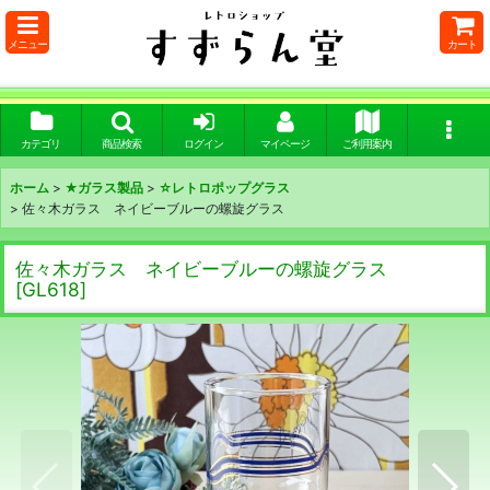
メニュー
カート
カテゴリ
商品検索
ログイン
マイページ
ご利用案内
ホーム
>
★ガラス製品
>
☆レトロポップグラス
>
佐々木ガラス ネイビーブルーの螺旋グラス
佐々木ガラス ネイビーブルーの螺旋グラス
[
GL618
]