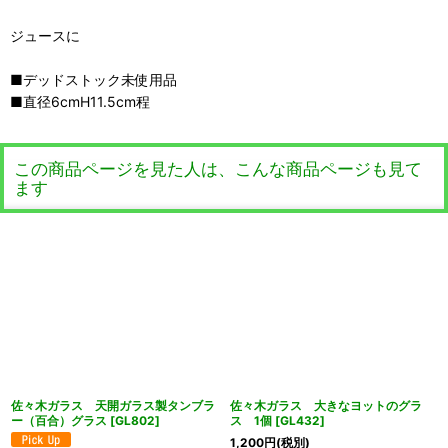
ジュースに
■デッドストック未使用品
■直径6cmH11.5cm程
この商品ページを見た人は、こんな商品ページも見て
ます
佐々木ガラス 天開ガラス製タンブラ
佐々木ガラス 大きなヨットのグラ
ー（百合）グラス
[
GL802
]
ス 1個
[
GL432
]
1,200
円
(税別)