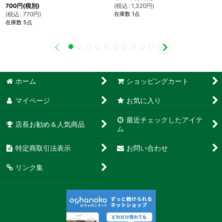
(
税込
:
1,320
円
)
700
円
(税別)
在庫数 1点
(
税込
:
770
円
)
在庫数 5点
ホーム
ショッピングカート
マイページ
お気に入り
最近チェックしたアイテ
店長お勧め＆人気商品
ム
特定商取引法表示
お問い合わせ
リンク集