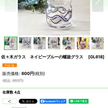
佐々木ガラス ネイビーブルーの螺旋グラス
[
GL618
]
販売価格
:
600
円
(税別)
(
税込
:
660
円
)
在庫数 4点
Facebookでシェア