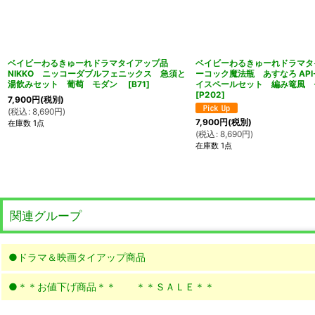
ベイビーわるきゅーれドラマタイアップ品
ベイビーわるきゅーれドラマタ
NIKKO ニッコーダブルフェニックス 急須と
ーコック魔法瓶 あすなろ API-
湯飲みセット 葡萄 モダン
[
B71
]
イスペールセット 編み篭風
[
P202
]
7,900
円
(税別)
(
税込
:
8,690
円
)
7,900
円
(税別)
在庫数 1点
(
税込
:
8,690
円
)
在庫数 1点
関連グループ
●ドラマ＆映画タイアップ商品
●＊＊お値下げ商品＊＊ ＊＊ＳＡＬＥ＊＊