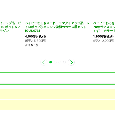
イアップ品 ピ
ベイビーわるきゅーれドラマタイアップ品 レ
ベイビーわる
10 ポット＆ア
トロポップなオレンジ花柄のガラス器セット
70年代マスコ
 モダン
[
GUS476
]
くず) カラー３
4,900
円
(税別)
1,900
円
(税別)
(
税込
:
5,390
円
)
(
税込
:
2,090
円
)
在庫数 1点