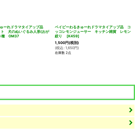
きゅーれドラマタイアップ品
ベイビーわるきゅーれドラマタイアップ品 コ
ット 犬のぬいぐるみ人形(おが
ッコレモンジューサー キッチン雑貨 レモン
種 OM37
絞り
[
K459
]
1,500
円
(税別)
(
税込
:
1,650
円
)
在庫数 2点