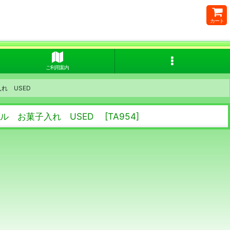
カート
ご利用案内
入れ USED
ブル お菓子入れ USED
[
TA954
]