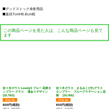
■デッドストック未使用品
■直径7cmH6.8cm程
この商品ページを見た人は、こんな商品ページも見て
ます
佐々木ガラス Lovely5 ブルー 花柄タ
佐々木ガラス まるみくびれグラス
ンブラー グラス 溝ありデザイン
タンブラー ブルーグラデーション花
[
GL760
]
柄
[
GL166
]
800
円
(税別)
650
円
(税別)
(
税込
:
880
円
)
(
税込
:
715
円
)