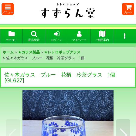
メニュー
カート
カテゴリ
商品検索
ログイン
マイページ
ご利用案内
ホーム
>
★ガラス製品
>
☆レトロポップグラス
>
佐々木ガラス ブルー 花柄 冷茶グラス 1個
佐々木ガラス ブルー 花柄 冷茶グラス 1個
[
GL627
]