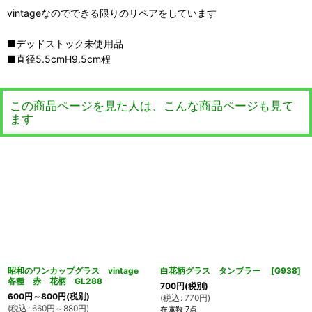
vintageなのでできる限りのリペアをしています
■デッドストック未使用品
■直径5.5cmH9.5cm程
この商品ページを見た人は、こんな商品ページも見て
ます
昭和のワンカップグラス vintage
白花柄グラス タンブラー
[
G938
]
各種 赤 花柄 GL288
700
円
(税別)
600
円
～800
円
(税別)
(
税込
:
770
円
)
(
税込
:
660
円
～880
円
)
在庫数 7点