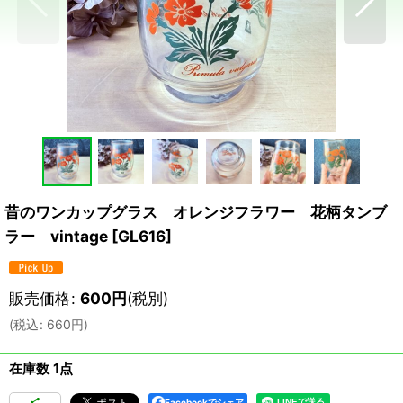
昔のワンカップグラス オレンジフラワー 花柄タンブ
ラー vintage
[
GL616
]
販売価格
:
600
円
(税別)
(
税込
:
660
円
)
在庫数 1点
Facebookでシェア