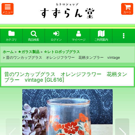
メニュー
カート
カテゴリ
商品検索
ログイン
マイページ
ご利用案内
ホーム
>
★ガラス製品
>
☆レトロポップグラス
>
昔のワンカップグラス オレンジフラワー 花柄タンブラー vintage
昔のワンカップグラス オレンジフラワー 花柄タン
ブラー vintage
[
GL616
]