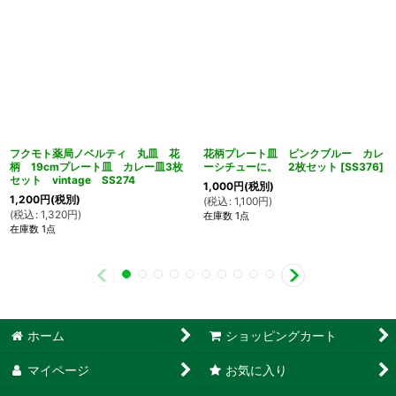
フクモト薬局ノベルティ 丸皿 花
花柄プレート皿 ピンクブルー カレ
柄 19cmプレート皿 カレー皿3枚
ーシチューに。 2枚セット
[
SS376
]
セット vintage SS274
1,000
円
(税別)
1,200
円
(税別)
(
税込
:
1,100
円
)
(
税込
:
1,320
円
)
在庫数 1点
在庫数 1点
ホーム
ショッピングカート
マイページ
お気に入り