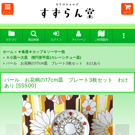
メニュー
カート
カテゴリ
商品検索
ログイン
マイページ
ご利用案内
ホーム
>
★食器★カップ＆ソーサー他
>
☆小皿〜大皿 楕円形平皿(カレーシチュー皿)
>
パール お花柄の17cm皿 プレート3枚セット わけあり
パール お花柄の17cm皿 プレート3枚セット わけ
あり
[
SS500
]