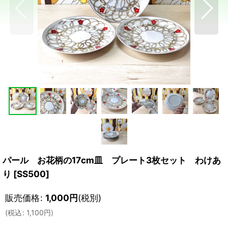
パール お花柄の17cm皿 プレート3枚セット わけあ
り
[
SS500
]
販売価格
:
1,000
円
(税別)
(
税込
:
1,100
円
)