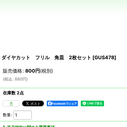
ダイヤカット フリル 角皿 2枚セット
[
GUS478
]
販売価格
:
800
円
(税別)
(
税込
:
880
円
)
在庫数 2点
Facebookでシェア
数量
: