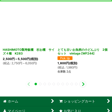
HASHIMOTO製寿飯櫃 杉お櫃 サイ
とても古いお魚柄の小どんぶり 2個
ズ４種 K283
セット vintage
[
WF244
]
2,500
円
～5,500
円
(税別)
(
税込
:
2,750
円
～6,050
円
)
1,800
円
(税別)
(
税込
:
1,980
円
)
在庫数 2点
ホーム
ショッピングカート
マイページ
お気に入り