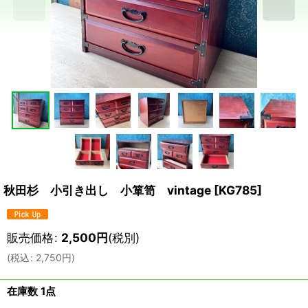
秋田杉 小引き出し 小箪笥 vintage
[
KG785
]
販売価格
:
2,500
円
(税別)
(
税込
:
2,750
円
)
在庫数 1点