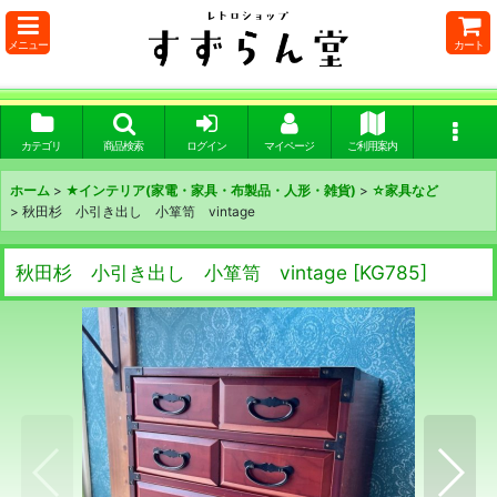
メニュー
カート
カテゴリ
商品検索
ログイン
マイページ
ご利用案内
ホーム
>
★インテリア(家電・家具・布製品・人形・雑貨)
>
☆家具など
>
秋田杉 小引き出し 小箪笥 vintage
秋田杉 小引き出し 小箪笥 vintage
[
KG785
]