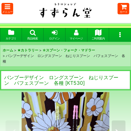
メニュー
カート
カテゴリ
商品検索
ログイン
マイページ
ご利用案内
ホーム
>
★カトラリー
>
☆スプーン・フォーク・マドラー
>
バンブーデザイン ロングスプーン ねじりスプーン パフェスプーン 各
種
バンブーデザイン ロングスプーン ねじりスプー
ン パフェスプーン 各種
[
KT530
]