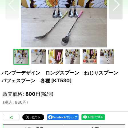
バンブーデザイン ロングスプーン ねじりスプーン
パフェスプーン 各種
[
KT530
]
販売価格
:
800
円
(税別)
(
税込
:
880
円
)
Facebookでシェア