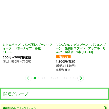
レトロポップ パンダ柄スプーン・フ
リンゴのロングスプーン パフェスプ
ォーク・バターナイフ 各種
ーン 先割れスプーン アップル り
KT306
んご 喫茶店 1本
[
KT541
]
500
円
～700
円
(税別)
(
税込
:
550
円
～770
円
)
1,200
円
(税別)
(
税込
:
1,320
円
)
在庫数 15点
関連グループ
●純喫茶コレクション