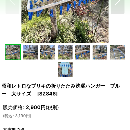
昭和レトロなブリキの折りたたみ洗濯ハンガー ブル
ー 大サイズ
[
SZ846
]
販売価格
:
2,900
円
(税別)
(
税込
:
3,190
円
)
在庫数 2点