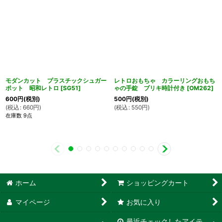
モダンカット プラスチックシュガー
レトロおもちゃ カラーリングおもち
ポット 昭和レトロ
[
SG51
]
ゃの手錠 ブリキ時計付き
[
OM262
]
600
円
(税別)
500
円
(税別)
(
税込
:
660
円
)
(
税込
:
550
円
)
在庫数 9点
ホーム
ショッピングカート
マイページ
お気に入り
最近チェックしたアイテ