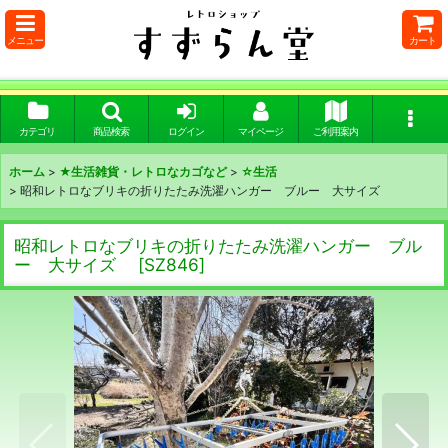
メニュー
カート
カテゴリ
商品検索
ログイン
マイページ
ご利用案内
ホーム
>
★生活雑貨・レトロなカゴなど
>
☆生活
>
昭和レトロなブリキの折りたたみ洗濯ハンガー ブルー 大サイズ
昭和レトロなブリキの折りたたみ洗濯ハンガー ブル
ー 大サイズ
[
SZ846
]