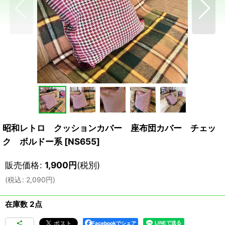
昭和レトロ クッションカバー 座布団カバー チェッ
ク ボルドー系
[
NS655
]
販売価格
:
1,900
円
(税別)
(
税込
:
2,090
円
)
在庫数 2点
Facebookでシェア