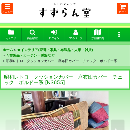
メニュー
カート
カテゴリ
商品検索
ログイン
マイページ
ご利用案内
ホーム
>
★インテリア(家電・家具・布製品・人形・雑貨)
>
☆布製品・カーテン・暖簾など
>
昭和レトロ クッションカバー 座布団カバー チェック ボルドー系
昭和レトロ クッションカバー 座布団カバー チェ
ック ボルドー系
[
NS655
]