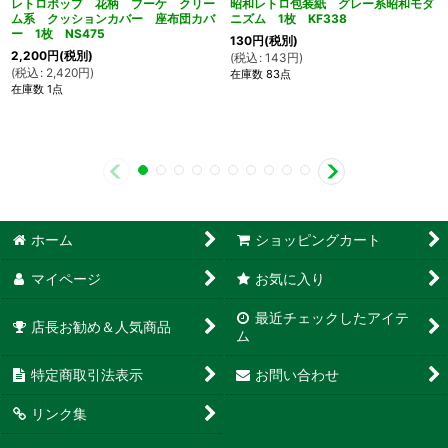
レトロポップ 花柄 ブーケ クリー
昭和レトロ包装紙 グレー系昭和モダ
ム系 クッションカバー 座布団カバ
ニズム 1枚 KF338
ー 1枚 NS475
130
円
(税別)
2,200
円
(税別)
(
税込
:
143
円
)
(
税込
:
2,420
円
)
在庫数 83点
在庫数 1点
ホーム
ショッピングカート
マイページ
お気に入り
最近チェックしたアイテ
店長お勧め＆人気商品
ム
特定商取引法表示
お問い合わせ
リンク集