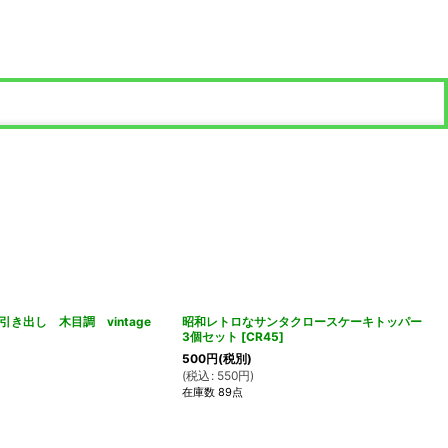
引き出し 木目調 vintage
昭和レトロなサンタクロースケーキトッパー
3個セット
[
CR45
]
500
円
(税別)
(
税込
:
550
円
)
在庫数 89点