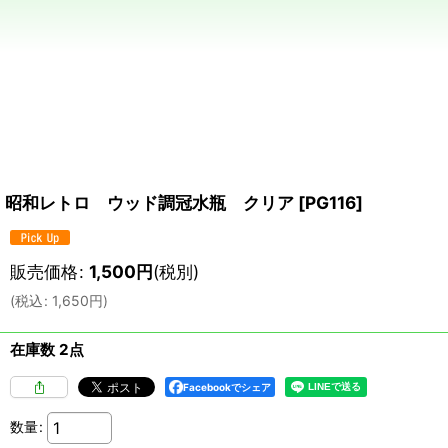
昭和レトロ ウッド調冠水瓶 クリア
[
PG116
]
販売価格
:
1,500
円
(税別)
(
税込
:
1,650
円
)
在庫数 2点
Facebookでシェア
数量
: