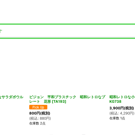
す
ロなサラダボウル
ピジョン 平和プラスチック 昭和レトロなプ
昭和レトロな小
レート 花形
[
TA193
]
KG738
3,900
円
(税別)
(
税込
:
4,290
円
)
800
円
(税別)
在庫数 1点
(
税込
:
880
円
)
在庫数 2点