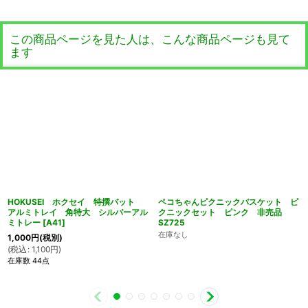
この商品ページを見た人は、こんな商品ページも見て
ます
HOKUSEI ホクセイ 特撰バット
ペコちゃんピクニックバスケット ピ
アルミトレイ 角特大 シルバーアル
クニックセット ピンク 非売品
ミトレー
[
A41
]
SZ725
在庫なし
1,000
円
(税別)
(
税込
:
1,100
円
)
在庫数 44点