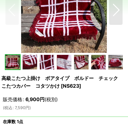
高級こたつ上掛け ボアタイプ ボルドー チェック
こたつカバー コタツかけ
[
NS623
]
販売価格
:
6,900
円
(税別)
(
税込
:
7,590
円
)
在庫数 1点