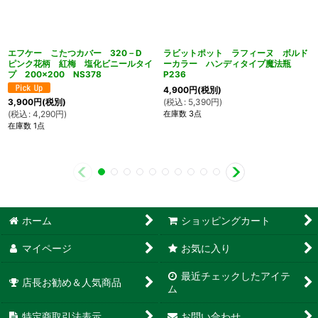
エフケー こたつカバー 320－D
ラビットポット ラフィーヌ ボルド
ピンク花柄 紅梅 塩化ビニールタイ
ーカラー ハンディタイプ魔法瓶
プ 200×200 NS378
P236
4,900
円
(税別)
(
税込
:
5,390
円
)
3,900
円
(税別)
在庫数 3点
(
税込
:
4,290
円
)
在庫数 1点
ホーム
ショッピングカート
マイページ
お気に入り
最近チェックしたアイテ
店長お勧め＆人気商品
ム
特定商取引法表示
お問い合わせ