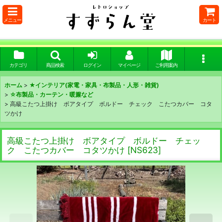
メニュー
カート
カテゴリ
商品検索
ログイン
マイページ
ご利用案内
ホーム
>
★インテリア(家電・家具・布製品・人形・雑貨)
>
☆布製品・カーテン・暖簾など
>
高級こたつ上掛け ボアタイプ ボルドー チェック こたつカバー コタ
ツかけ
高級こたつ上掛け ボアタイプ ボルドー チェッ
ク こたつカバー コタツかけ
[
NS623
]