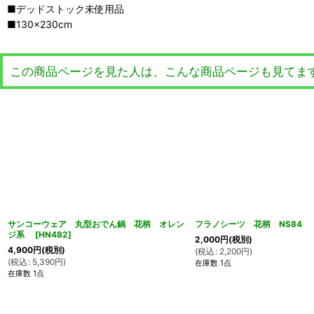
■デッドストック未使用品
■130×230cm
この商品ページを見た人は、こんな商品ページも見てま
サンコーウェア 丸型おでん鍋 花柄 オレン
フラノシーツ 花柄 NS84
ジ系
[
HN482
]
2,000
円
(税別)
4,900
円
(税別)
(
税込
:
2,200
円
)
(
税込
:
5,390
円
)
在庫数 1点
在庫数 1点