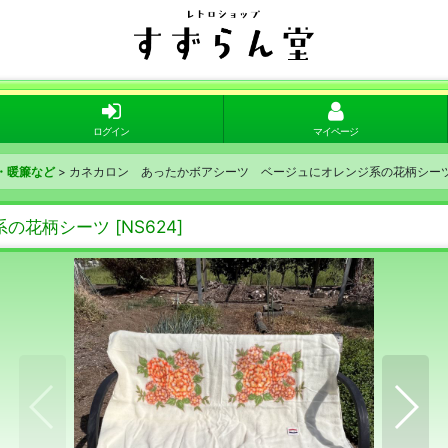
ログイン
マイページ
・暖簾など
>
カネカロン あったかボアシーツ ベージュにオレンジ系の花柄シー
系の花柄シーツ
[
NS624
]