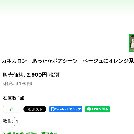
カネカロン あったかボアシーツ ベージュにオレンジ系
販売価格
:
2,900
円
(税別)
(
税込
:
3,190
円
)
在庫数 1点
Facebookでシェア
数量
: