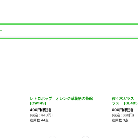
す
レトロポップ オレンジ系花柄の茶碗
佐々木ガラス 
[
CW149
]
ラス
[
GL495
400
円
(税別)
600
円
(税別)
(
税込
:
440
円
)
(
税込
:
660
円
)
在庫数 44点
在庫数 3点