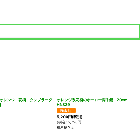
オレンジ 花柄 タンブラーグ
オレンジ系花柄のホーロー両手鍋 20cm
]
HN339
5,200
円
(税別)
(
税込
:
5,720
円
)
在庫数 3点