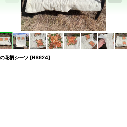
の花柄シーツ
[
NS624
]