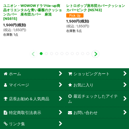
ユニオン・WOWOWドラマtie-up商
レトロポップ座布団カバークッション
品オリエンタルな青い薔薇のクッショ
カバーピンク
[
NS743
]
ンカバー 座布団カバー 麻混
[
NS615
]
1,500
円
(税別)
1,500
円
(税別)
(
税込
:
1,650
円
)
(
税込
:
1,650
円
)
在庫数 5点
在庫数 1点
ホーム
ショッピングカート
マイページ
お気に入り
最近チェックしたアイテ
店長お勧め＆人気商品
ム
特定商取引法表示
お問い合わせ
リンク集