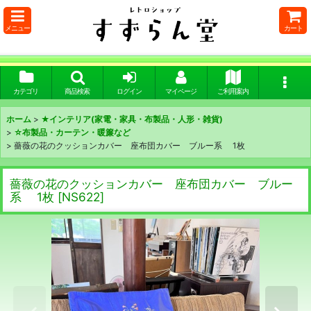
メニュー
カート
カテゴリ
商品検索
ログイン
マイページ
ご利用案内
ホーム
>
★インテリア(家電・家具・布製品・人形・雑貨)
>
☆布製品・カーテン・暖簾など
>
薔薇の花のクッションカバー 座布団カバー ブルー系 1枚
薔薇の花のクッションカバー 座布団カバー ブルー
系 1枚
[
NS622
]