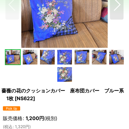
薔薇の花のクッションカバー 座布団カバー ブルー系
1枚
[
NS622
]
販売価格
:
1,200
円
(税別)
(
税込
:
1,320
円
)