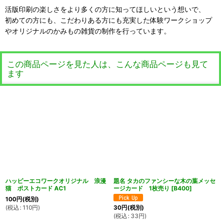
活版印刷の楽しさをより多くの方に知ってほしいという想いで、
初めての方にも、こだわりある方にも充実した体験ワークショップ
やオリジナルのかみもの雑貨の制作を行っています。
この商品ページを見た人は、こんな商品ページも見て
ます
ハッピーエコワークオリジナル 浪漫
題名 タカのファンシーな木の葉メッセ
猫 ポストカード AC1
ージカード 1枚売り
[
B400
]
100
円
(税別)
(
税込
:
110
円
)
30
円
(税別)
(
税込
:
33
円
)