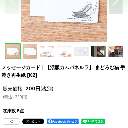
メッセージカード｜【活版カムパネルラ】 まどろむ猫 手
漉き再生紙
[
K2
]
販売価格
:
200
円
(税別)
(
税込
:
220
円
)
在庫数 5点
Facebookでシェア