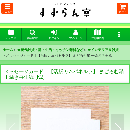
メニュー
カート
カテゴリ
商品検索
ログイン
マイページ
ご利用案内
ホーム
>
★現代雑貨・籠・生活・キッチン雑貨など
>
☆インテリア＆雑貨
>
メッセージカード｜【活版カムパネルラ】 まどろむ猫 手漉き再生紙
メッセージカード｜【活版カムパネルラ】 まどろむ猫
手漉き再生紙
[
K2
]