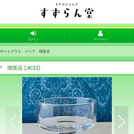
ログイン
マイページ
ザートグラス クリア 喫茶店
ア 喫茶店
[
JK32
]