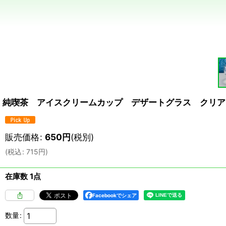
純喫茶 アイスクリームカップ デザートグラス クリア
販売価格
:
650
円
(税別)
(
税込
:
715
円
)
在庫数 1点
Facebookでシェア
数量
: