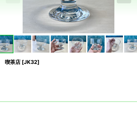
 喫茶店
[
JK32
]