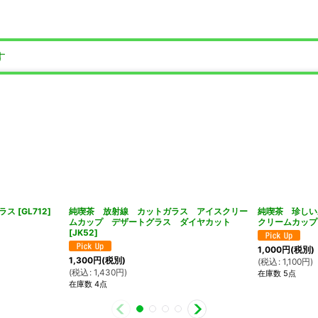
す
ラス
[
GL712
]
純喫茶 放射線 カットガラス アイスクリー
純喫茶 珍しい
ムカップ デザートグラス ダイヤカット
クリームカップ
[
JK52
]
1,000
円
(税別)
1,300
円
(税別)
(
税込
:
1,100
円
)
(
税込
:
1,430
円
)
在庫数 5点
在庫数 4点