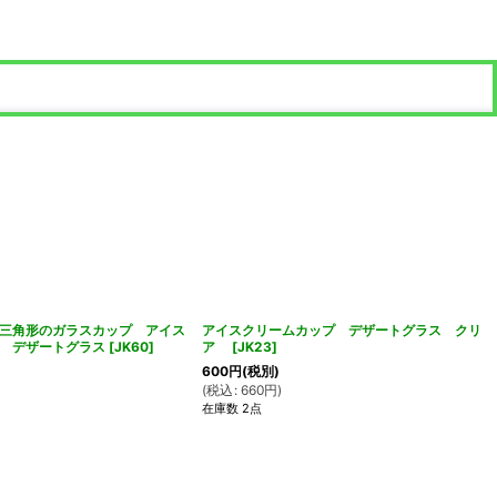
三角形のガラスカップ アイス
アイスクリームカップ デザートグラス クリ
 デザートグラス
[
JK60
]
ア
[
JK23
]
600
円
(税別)
(
税込
:
660
円
)
在庫数 2点