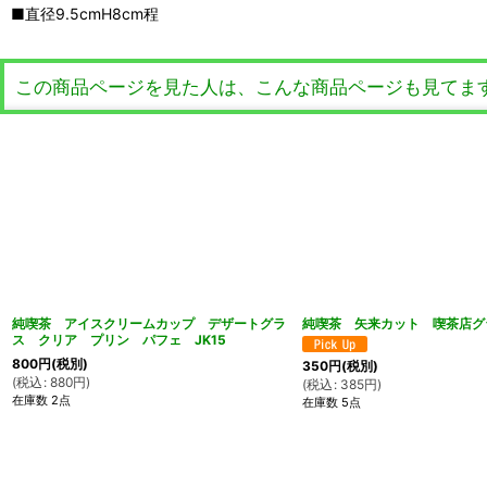
■直径9.5cmH8cm程
この商品ページを見た人は、こんな商品ページも見てま
純喫茶 アイスクリームカップ デザートグラ
純喫茶 矢来カット 喫茶店グ
ス クリア プリン パフェ JK15
800
円
(税別)
350
円
(税別)
(
税込
:
880
円
)
(
税込
:
385
円
)
在庫数 2点
在庫数 5点