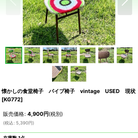
懐かしの食堂椅子 パイプ椅子 vintage USED 現状
[
KG772
]
販売価格
:
4,900
円
(税別)
(
税込
:
5,390
円
)
在庫数 1点