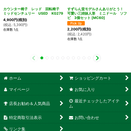
カウンター椅子 レッド 回転椅子
すずらん堂モデルさんありがとう！
ミッドセンチュリー USED KG279
可愛い三姉妹人形 ミニドール ソフ
ビ 3個セット
[
MC60
]
4,900
円
(税別)
(
税込
:
5,390
円
)
2,200
円
(税別)
在庫数 1点
(
税込
:
2,420
円
)
在庫数 1点
ホーム
ショッピングカート
マイページ
お気に入り
最近チェックしたアイテ
店長お勧め＆人気商品
ム
特定商取引法表示
お問い合わせ
リンク集