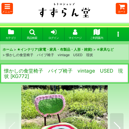
メニュー
カート
カテゴリ
商品検索
ログイン
マイページ
ご利用案内
ホーム
>
★インテリア(家電・家具・布製品・人形・雑貨)
>
☆家具など
>
懐かしの食堂椅子 パイプ椅子 vintage USED 現状
懐かしの食堂椅子 パイプ椅子 vintage USED 現
状
[
KG772
]