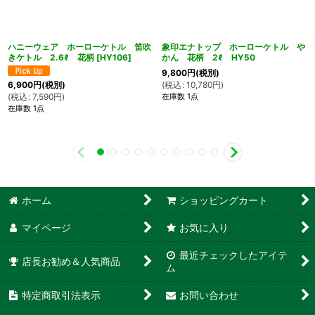
ハニーウェア ホーローケトル 笛吹
象印エナトップ ホーローケトル や
きケトル 2.6ℓ 花柄
[
HY106
]
かん 花柄 2ℓ HY50
9,800
円
(税別)
(
税込
:
10,780
円
)
6,900
円
(税別)
在庫数 1点
(
税込
:
7,590
円
)
在庫数 1点
ホーム
ショッピングカート
マイページ
お気に入り
最近チェックしたアイテ
店長お勧め＆人気商品
ム
特定商取引法表示
お問い合わせ