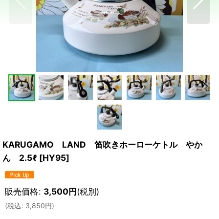
KARUGAMO LAND 笛吹きホーローケトル やか
ん 2.5ℓ
[
HY95
]
販売価格
:
3,500
円
(税別)
(
税込
:
3,850
円
)