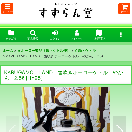
メニュー
カート
カテゴリ
商品検索
ログイン
マイページ
ご利用案内
ホーム
>
★ホーロー製品｛鍋・ケトル他｝
>
☆鍋・ケトル
>
KARUGAMO LAND 笛吹きホーローケトル やかん 2.5ℓ
KARUGAMO LAND 笛吹きホーローケトル やか
ん 2.5ℓ
[
HY95
]