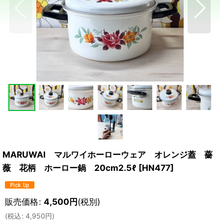
MARUWAI マルワイホーローウェア オレンジ蓋 薔
薇 花柄 ホーロー鍋 20cm2.5ℓ
[
HN477
]
販売価格
:
4,500
円
(税別)
(
税込
:
4,950
円
)