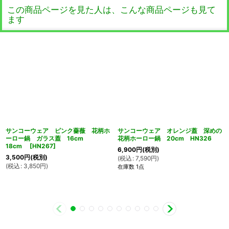
この商品ページを見た人は、こんな商品ページも見て
ます
サンコーウェア ピンク薔薇 花柄ホ
サンコーウェア オレンジ蓋 深めの
ーロー鍋 ガラス蓋 16cm
花柄ホーロー鍋 20cm HN326
18cm
[
HN267
]
6,900
円
(税別)
3,500
円
(税別)
(
税込
:
7,590
円
)
(
税込
:
3,850
円
)
在庫数 1点