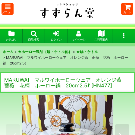
メニュー
カート
カテゴリ
商品検索
ログイン
マイページ
ご利用案内
ホーム
>
★ホーロー製品｛鍋・ケトル他｝
>
☆鍋・ケトル
>
MARUWAI マルワイホーローウェア オレンジ蓋 薔薇 花柄 ホーロー
鍋 20cm2.5ℓ
MARUWAI マルワイホーローウェア オレンジ蓋
薔薇 花柄 ホーロー鍋 20cm2.5ℓ
[
HN477
]