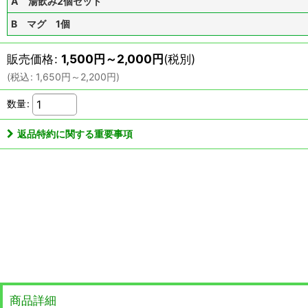
A 湯飲み2個セット
B マグ 1個
販売価格
:
1,500
円
～2,000
円
(税別)
(
税込
:
1,650
円
～2,200
円
)
数量
:
返品特約に関する重要事項
商品詳細