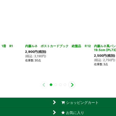
1冊 R1
内藤ルネ ポストカードブック 絶盤品 Ｒ12
内藤ルネ風パ
19.5cm
[
PL73
2,900
円
(税別)
2,500
円
(税別)
(
税込
:
3,190
円
)
(
税込
:
2,750
円
)
在庫数 30点
在庫数 3点
ショッピングカート
お気に入り