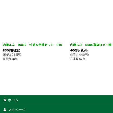
内藤ルネ RUNE 封筒＆便箋セット R10
内藤ルネ Rune 型抜きメモ帳 
850
円
(税別)
400
円
(税別)
(
税込
:
935
円
)
(
税込
:
440
円
)
在庫数 18点
在庫数 67点
ホーム
マイページ