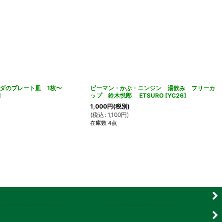
ンダのプレート皿 1枚〜
ピーマン・かぶ・ニンジン 湯飲み フリーカ
]
ップ 鈴木悦郎 ETSURO
[
YC26
]
1,000
円
(税別)
(
税込
:
1,100
円
)
在庫数 4点