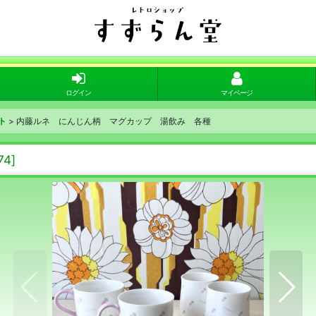
ログイン
マイページ
ト
>
内藤ルネ にんじん柄 マグカップ 湯飲み 各種
74
]