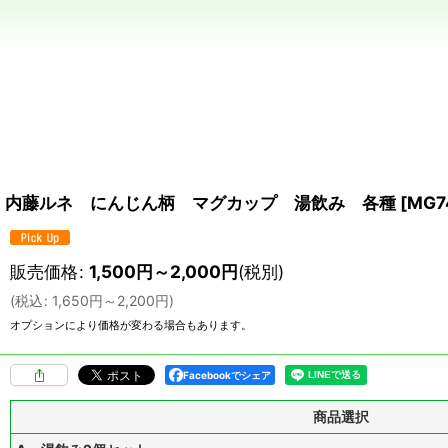
内藤ルネ にんじん柄 マグカップ 湯飲み 各種
[
MG7
販売価格
:
1,500
円
～2,000
円
(税別)
(
税込
:
1,650
円
～2,200
円
)
オプションにより価格が変わる場合もあります。
Facebookでシェア
商品選択