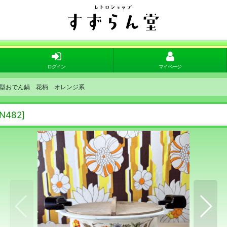
ログイン
マイページ
丸型おでん鍋 花柄 オレンジ系
N482
]