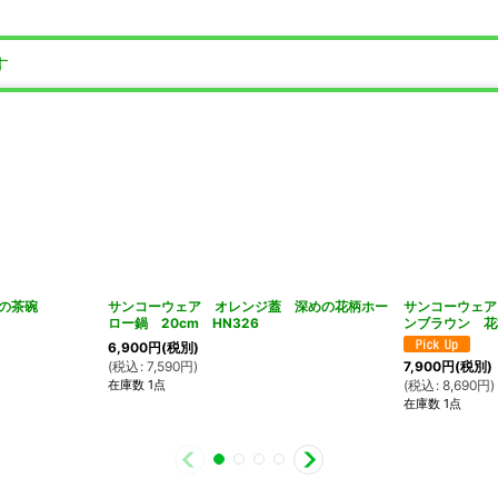
す
柄の茶碗
サンコーウェア オレンジ蓋 深めの花柄ホー
サンコーウェア
ロー鍋 20cm HN326
ンブラウン 花
6,900
円
(税別)
(
税込
:
7,590
円
)
7,900
円
(税別)
在庫数 1点
(
税込
:
8,690
円
)
在庫数 1点