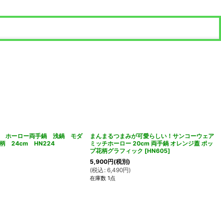
 ホーロー両手鍋 浅鍋 モダ
まんまるつまみが可愛らしい！サンコーウェア
柄 24cm HN224
ミッチホーロー 20cm 両手鍋 オレンジ蓋 ポッ
プ花柄グラフィック
[
HN605
]
5,900
円
(税別)
(
税込
:
6,490
円
)
在庫数 1点