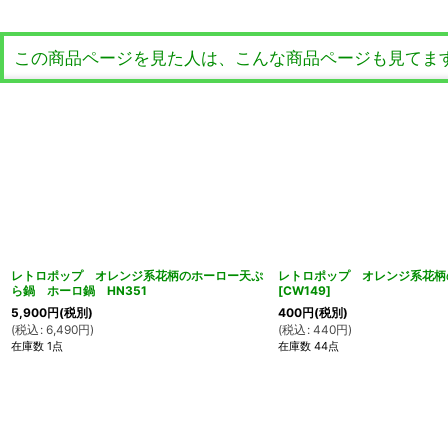
この商品ページを見た人は、こんな商品ページも見てま
レトロポップ オレンジ系花柄のホーロー天ぷ
レトロポップ オレンジ系花
ら鍋 ホーロ鍋 HN351
[
CW149
]
5,900
円
(税別)
400
円
(税別)
(
税込
:
6,490
円
)
(
税込
:
440
円
)
在庫数 1点
在庫数 44点