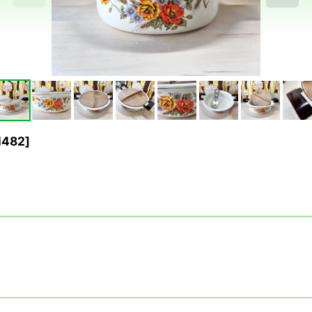
482
]