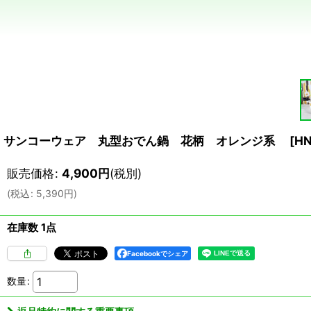
サンコーウェア 丸型おでん鍋 花柄 オレンジ系
[
HN
販売価格
:
4,900
円
(税別)
(
税込
:
5,390
円
)
在庫数 1点
Facebookでシェア
数量
: