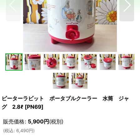
ピーターラビット ポータブルクーラー 水筒 ジャ
グ 2.8ℓ
[
PN69
]
販売価格
:
5,900
円
(税別)
(
税込
:
6,490
円
)