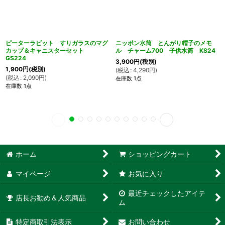
ピーターラビット すりガラスのマグ
ニッポン水筒 とんがり帽子のメモ
カップ＆キャニスターセット
ル チャーム700 子供水筒 KS24
GS224
3,900
円
(税別)
1,900
円
(税別)
(
税込
:
4,290
円
)
(
税込
:
2,090
円
)
在庫数 1点
在庫数 1点
ホーム
ショッピングカート
マイページ
お気に入り
最近チェックしたアイテ
店長お勧め＆人気商品
ム
特定商取引法表示
お問い合わせ