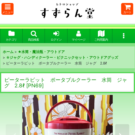
メニュー
カート
カテゴリ
商品検索
ログイン
マイページ
ご利用案内
ホーム
>
★水筒・魔法瓶・アウトドア
>
☆ジャグ・ハンディクーラー・ピクニックセット・アウトドアグッズ
>
ピーターラビット ポータブルクーラー 水筒 ジャグ 2.8ℓ
ピーターラビット ポータブルクーラー 水筒 ジャ
グ 2.8ℓ
[
PN69
]